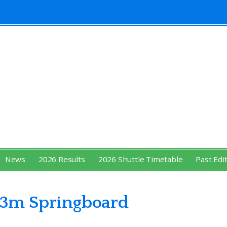
News
2026 Results
2026 Shuttle Timetable
Past Edi
E 3m Springboard