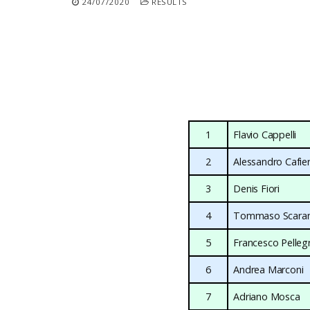
24/07/2020
RESULTS
1
Flavio Cappelli
2
Alessandro Cafie
3
Denis Fiori
4
Tommaso Scara
5
Francesco Pellegr
6
Andrea Marconi
7
Adriano Mosca