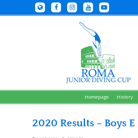
Skip
to
content
Homepage
History
2020 Results – Boys 