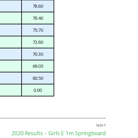
78.60
76.40
75.70
72.60
70.30
69.05
60.50
0.00
NEXT
Next
2020 Results – Girls E 1m Springboard