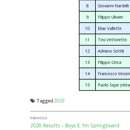
8
Giovanni Nardelli
9
Filippo Ulivieri
10
Elias Vallette
11
Teo Vettoretto
12
Adriano Sottili
13
Filippo Cirica
14
Francesco Vincen
15
Paolo Sepe (ritir
Tagged
2020
Post
PREVIOUS
Previous
2020 Results – Boys E 1m Springboard
navigation