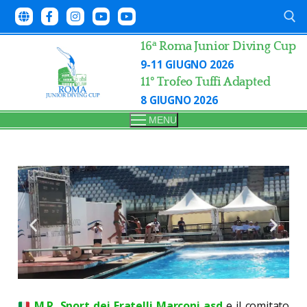
a
16
Roma Junior Diving Cup
9-11 GIUGNO 2026
11° Trofeo Tuffi Adapted
8 GIUGNO 2026
MENU
M.R. Sport dei Fratelli Marconi asd
e il comitato